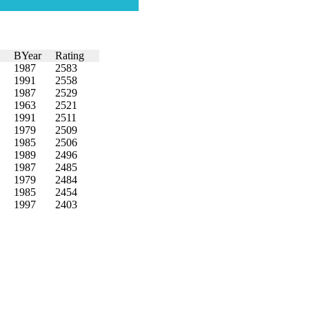
BYear
Rating
1987
2583
1991
2558
1987
2529
1963
2521
1991
2511
1979
2509
1985
2506
1989
2496
1987
2485
1979
2484
1985
2454
1997
2403