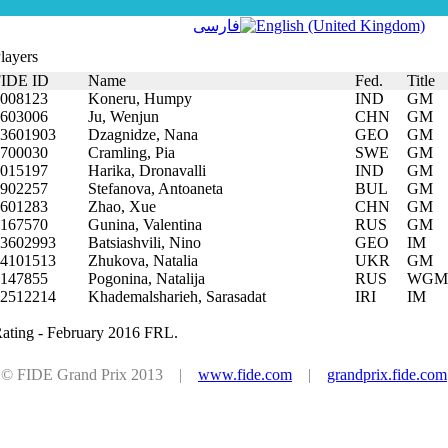
فارسی
layers
FIDE ID
Name
Fed.
Title
008123
Koneru, Humpy
IND
GM
603006
Ju, Wenjun
CHN
GM
3601903
Dzagnidze, Nana
GEO
GM
700030
Cramling, Pia
SWE
GM
015197
Harika, Dronavalli
IND
GM
902257
Stefanova, Antoaneta
BUL
GM
601283
Zhao, Xue
CHN
GM
167570
Gunina, Valentina
RUS
GM
3602993
Batsiashvili, Nino
GEO
IM
4101513
Zhukova, Natalia
UKR
GM
147855
Pogonina, Natalija
RUS
WGM
2512214
Khademalsharieh, Sarasadat
IRI
IM
ating - February 2016 FRL.
© FIDE Grand Prix 2013 |
www.fide.com
|
grandprix.fide.com